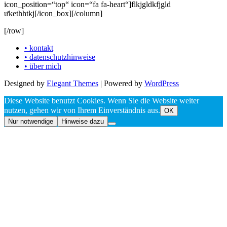
icon_position=“top“ icon=“fa fa-heart“]flkjgldkfjgld
ưkethhtkj[/icon_box][/column]
[/row]
• kontakt
• datenschutzhinweise
• über mich
Designed by
Elegant Themes
| Powered by
WordPress
Diese Website benutzt Cookies. Wenn Sie die Website weiter
nutzen, gehen wir von Ihrem Einverständnis aus.
OK
Nur notwendige
Hinweise dazu