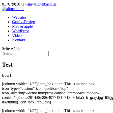
017679810717
ali@eichelbach.de
Websites
Grafik-Design
Mac & apple
WordPress
Video
Kontakt
Seite wählen
Test
[row]
[column width=“1/2″][icon_box title=“This is an icon box.“
icon_type=“custom“ icon_position=“top“
icon_url=“http://demo.thimpress.com/squareroot-resume/wp-
content/uploads/2014/06/8864977481_713b7cbda5_b_gray.jpg“]flkjg
ưkethhtkj[/icon_box][/column]
[column width=“1/2″][icon_box title=“This is an icon box.“